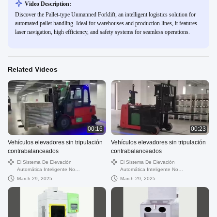
Video Description:
Discover the Pallet-type Unmanned Forklift, an intelligent logistics solution for
automated pallet handling. Ideal for warehouses and production lines, it features
laser navigation, high efficiency, and safety systems for seamless operations.
Related Videos
00:16
00:23
Vehículos elevadores sin tripulación
Vehículos elevadores sin tripulación
contrabalanceados
contrabalanceados
El Sistema De Elevación
El Sistema De Elevación
Automática Inteligente No
Automática Inteligente No
Tripulada
Tripulada
March 29, 2025
March 29, 2025