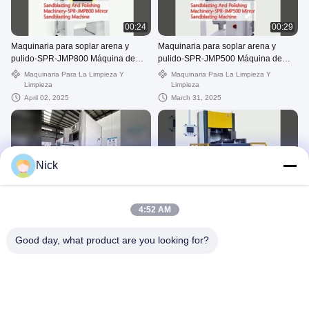
00:24
00:29
Maquinaria para soplar arena y
Maquinaria para soplar arena y
pulido-SPR-JMP800 Máquina de
pulido-SPR-JMP500 Máquina de
soplar arena con espejo
soplar arena con espejo
Maquinaria Para La Limpieza Y
Maquinaria Para La Limpieza Y
Limpieza
Limpieza
April 02, 2025
March 31, 2025
Nick
00:09
00:24
Máquina pulidora de fluidos
Polvillador de fluidos de doble
4:52 AM
unidireccional
activación-KDL352 Máquina de
pulido de fluidos recíprocos de dos
Máquina De Flujo De Abrasivo
Máquina Pulidora Automática
vías
Good day, what product are you looking for?
February 04, 2026
April 02, 2025
google-