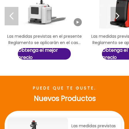


Las medidas previstas en el presente
Las medidas previs
Reglamento se aplicarán en el caso
Reglamento se apl
de las carreteras eléctricas
de las instalacion
Obtenga el mejor
Obtenga el
autónomas de tipo pallet.
merca
precio
precio
PUEDE QUE TE GUSTE.
Nuevos Productos
Las medidas previstas