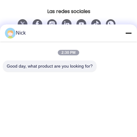
Las redes sociales
Nick
Contacto rápido
Teléfono
2:30 PM
00-86-15021631102
Good day, what product are you looking for?
El correo electrónico
info@forkrobot.com
Dirección
Ciudad industrial de Ronghao, ciudad de Xi'an,
provincia de Shaanxi
Política de privacidad
|
Mapa del Sitio
China es buena. Calidad Camioneta elevadora sin piloto