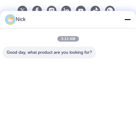
Nick
Contacto rápido
Teléfono
3:13 AM
00-86-15021631102
Good day, what product are you looking for?
El correo electrónico
info@forkrobot.com
Dirección
Ciudad industrial de Ronghao, ciudad de Xi'an,
provincia de Shaanxi
Política de privacidad
|
Mapa del Sitio
China es buena. Calidad Camioneta elevadora sin piloto
Proveedor. Derecho de autor 2025-2026 Shaanxi Forkrobot
Manufacturing Co., Ltd. Todo. Todos los derechos