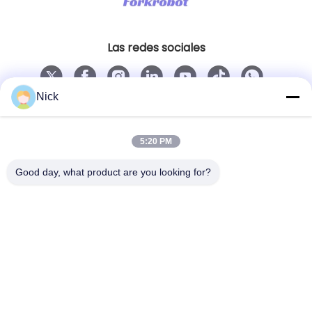
Las redes sociales
Nick
Contacto rápido
Teléfono
5:20 PM
00-86-15021631102
Good day, what product are you looking for?
El correo electrónico
info@forkrobot.com
Dirección
Ciudad industrial de Ronghao, ciudad de Xi'an,
provincia de Shaanxi
Política de privacidad
|
Mapa del Sitio