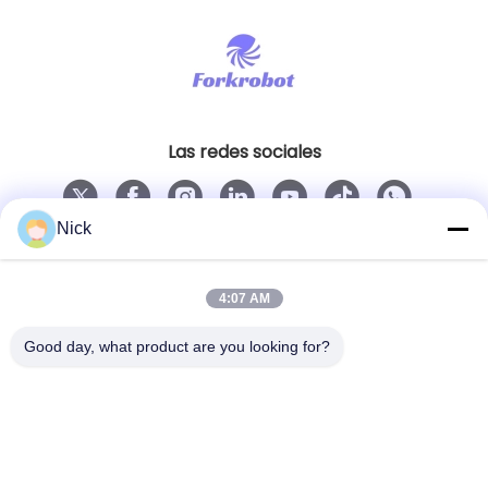
Las redes sociales
Nick
Contacto rápido
Teléfono
4:07 AM
00-86-15021631102
Good day, what product are you looking for?
El correo electrónico
info@forkrobot.com
Dirección
Ciudad industrial de Ronghao, ciudad de Xi'an,
provincia de Shaanxi