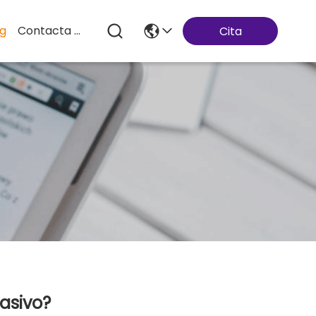
og
Contacta Con Nosotros
Cita
asivo?