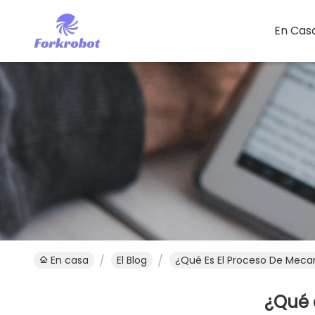
En Cas
En casa
El Blog
¿Qué Es El Proceso De Meca
¿Qué 