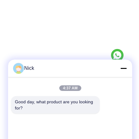
Nick
Contacto rápido
4:37 AM
Teléfono
00-86-15021631102
Good day, what product are you looking 
for?
El correo electrónico
info@forkrobot.com
Dirección
Ciudad industrial de Ronghao, ciudad de