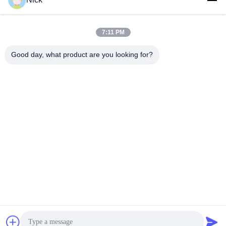
Contacto rápido
Teléfono
7:11 PM
00-86-15021631102
Good day, what product are you looking for?
El correo electrónico
info@forkrobot.com
Dirección
Ciudad industrial de Ronghao, ciudad de Xi'an,
provincia de Shaanxi
Política de privacidad
|
Mapa del Sitio
China es buena. Calidad Camioneta elevadora sin piloto
Proveedor. Derecho de autor 2025-2026 Shaanxi Forkrobot
Manufacturing Co., Ltd. Todo. Todos los derechos
reservados.
google-site-