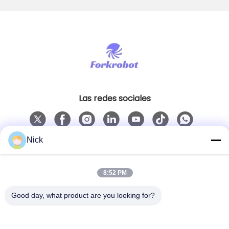
Las redes sociales
Nick
Contacto rápido
Teléfono
8:52 PM
00-86-15021631102
Good day, what product are you looking for?
El correo electrónico
info@forkrobot.com