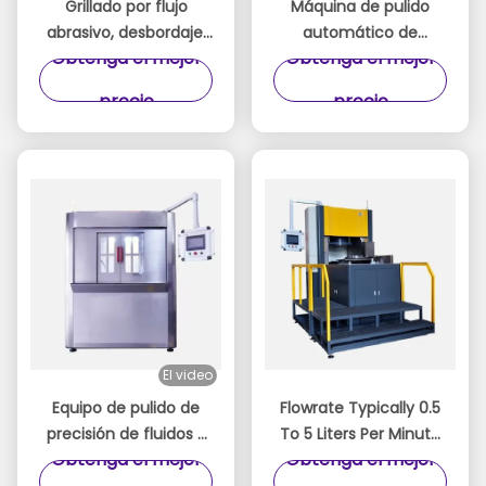
Grillado por flujo
Máquina de pulido
abrasivo, desbordaje,
automático de
Obtenga el mejor
Obtenga el mejor
acabado y pulido con
circulación
máquinas
unidireccional KDL-362
precio
precio
El video
Equipo de pulido de
Flowrate Typically 0.5
precisión de fluidos -
To 5 Liters Per Minute
Obtenga el mejor
Obtenga el mejor
Máquina pulidora de
Abrasive Flow Machine