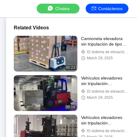
Chatea
Contáctenos
Related Videos
Camioneta elevadora
sin tripulación de tipo
palet
El sistema de elevación
automática inteligente no
March 29, 2025
tripulada
00:23
Vehículos elevadores
sin tripulación
contrabalanceados
El sistema de elevación
automática inteligente no
March 29, 2025
tripulada
00:16
Vehículos elevadores
sin tripulación
contrabalanceados
El sistema de elevación
automática inteligente no