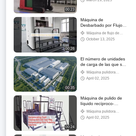
March 29, 2025
tripulada
00:23
Máquina de
Desbarbado por Flujo
Abrasivo KDL-162
Máquina de flujo de
abrasivo
October 13, 2025
00:26
El número de unidades
de carga de las que se
trate será el siguiente:
Máquina pulidora
automática
April 02, 2025
00:35
Máquina de pulido de
líquido recíproco-
KDL502 de dos vías
Máquina pulidora
automática
April 02, 2025
00:24