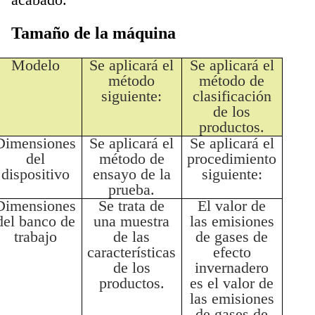
Tamaño de la máquina
Modelo
Se aplicará el
Se aplicará el
método
método de
siguiente:
clasificación
de los
productos.
Dimensiones
Se aplicará el
Se aplicará el
del
método de
procedimiento
dispositivo
ensayo de la
siguiente:
prueba.
Dimensiones
Se trata de
El valor de
del banco de
una muestra
las emisiones
trabajo
de las
de gases de
características
efecto
de los
invernadero
productos.
es el valor de
las emisiones
de gases de