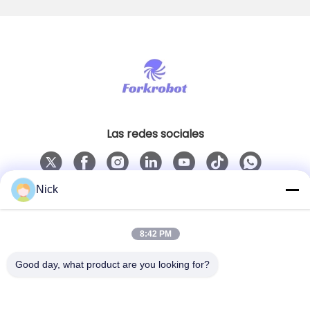
Las redes sociales
Nick
Contacto rápido
Teléfono
8:42 PM
00-86-15021631102
Good day, what product are you looking for?
El correo electrónico
info@forkrobot.com