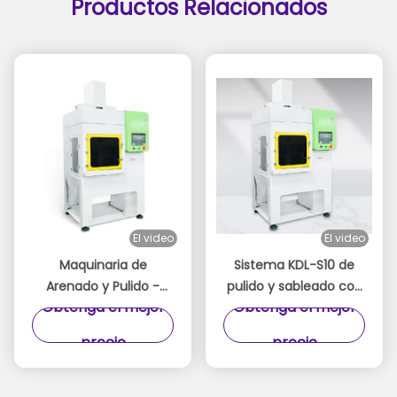
Productos Relacionados
El video
El video
Maquinaria de
Sistema KDL-S10 de
Arenado y Pulido -
pulido y sableado con
Obtenga el mejor
Obtenga el mejor
KDL-S10 Máquina de
acabado de espejo
Arenado de Espejos
precio
precio