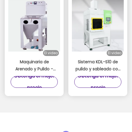
El video
El video
Maquinaria de
Sistema KDL-S10 de
Arenado y Pulido -
pulido y sableado con
Obtenga el mejor
Obtenga el mejor
KDL-S20 Máquina de
acabado de espejo
Arenado de Espejos
precio
precio