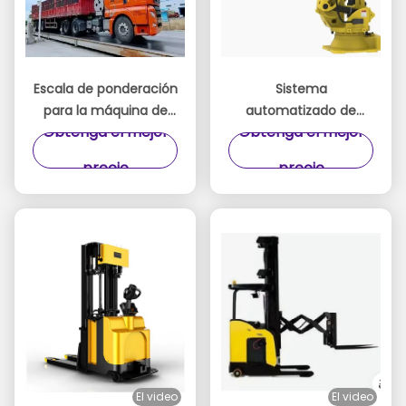
Escala de ponderación
Sistema
para la máquina de
automatizado de
Obtenga el mejor
Obtenga el mejor
embalaje
desbarbado y pulido
con carga de
precio
precio
acoplamiento
automático para
tareas de desbarbado
y pulido consistentes
El video
El video