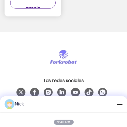
aplicarán en el caso
precio
de las carretillas
elevadoras sin
conductor.
Las redes sociales
Nick
Contacto rápido
Teléfono
9:40 PM
00-86-15021631102