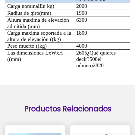
Carga nominal
En kg
)
200
0
Radius de giro
(mm)
1
900
Altura máxima de elevación
63
00
admitida (mm)
Carga máxima soportada a la
1
80
0
altura de elevación ((kg)
Peso muerto ((kg)
4000
Las dimensiones
LxWxH
2605
¿Qué quieres
((mm)
decir?
508
el
número
2820
Productos Relacionados