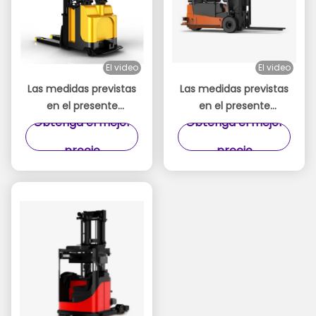
El video
El video
Las medidas previstas
Las medidas previstas
en el presente
en el presente
Obtenga el mejor
Obtenga el mejor
Reglamento se
Reglamento se
aplicarán en el caso
aplicarán en el caso
precio
precio
de los vehículos
de las carretillas
eléctricos de las
elevadoras sin
categorías A y B.
conductor.