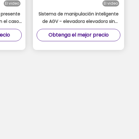
El video
El video
 presente
Sistema de manipulación inteligente
n el caso
de AGV - elevadora elevadora sin
s de las
conductor
ecio
Obtenga el mejor precio