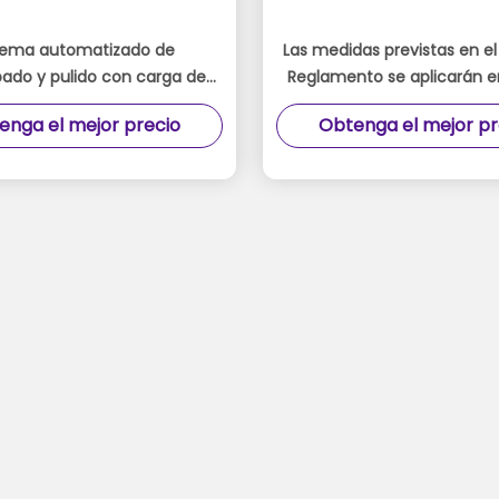
tema automatizado de
Las medidas previstas en el
ado y pulido con carga de
Reglamento se aplicarán e
amiento automático para
de los vehículos eléctrico
enga el mejor precio
Obtenga el mejor pr
s de desbarbado y pulido
categorías A y B.
consistentes