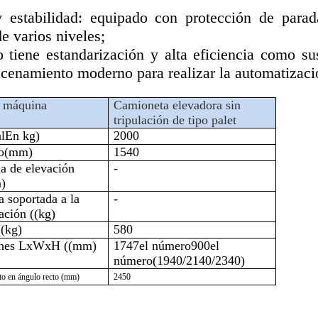
y estabilidad: equipado con protección de para
e varios niveles;
 tiene estandarización y alta eficiencia como su
acenamiento moderno para realizar la automatizaci
 máquina
Camioneta elevadora sin
tripulación de tipo palet
l
En kg
)
200
0
o
(mm)
1
540
a de elevación
-
)
 soportada a la
-
ación ((kg)
((kg)
580
nes
LxWxH ((mm)
1747
el número
900
el
número
(1940/2140/2340)
to en ángulo recto (mm)
2450