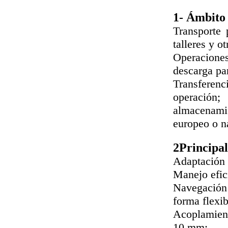
1- Ámbito 
Transporte 
talleres y o
Operacione
descarga par
Transferenc
operación;
almacenamie
europeo o n
2Principal
Adaptación 
Manejo efic
Navegación 
forma flexib
Acoplamiento
10 mm;