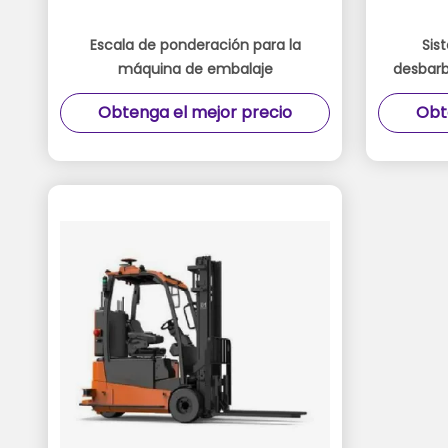
Escala de ponderación para la
Sis
máquina de embalaje
desbarb
acopl
Obtenga el mejor precio
Obt
tarea